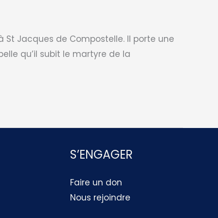
à St Jacques de Compostelle. Il porte une
le qu’il subit le martyre de la
S’ENGAGER
Faire un don
Nous rejoindre