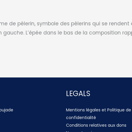
e de pèlerin, symbole des pèlerins qui se rendent 
gauche. L’épée dans le bas de la composition rappel
LEGALS
apujade
Mentions légales et Politique de
confidentialité
Conditions relatives aux dons