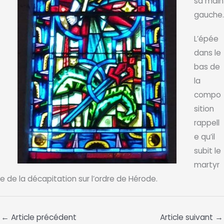
sa main
gauche.
L’épée
dans le
bas de
la
compo
sition
rappell
e qu’il
subit le
martyr
e de la décapitation sur l’ordre de Hérode.
←
Article précédent
Article suivant
→