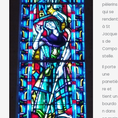
pèlerins
qui se
rendent
à St
Jacque
s de
Compo
stelle.
Il porte
une
panetiè
re et
tient un
bourdo
n dans