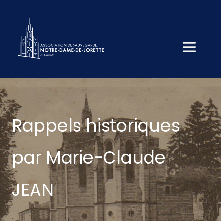
Aller
au
contenu
Rappels historiques
par Marie-Claude
JEAN