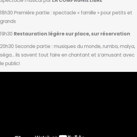
Spectacle musical par
LA COMPAGNIE LIBRE
18h30 Première partie : spectacle « famille » pour petits et
grands
19h30
Restauration légère sur place, sur réservation
20h30 Seconde partie : musiques du monde, rumba, malya,
séga… ils savent tout faire en chantant et s’amusant avec
le public!