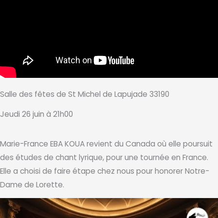
Salle des fêtes de St Michel de Lapujade 33190
Jeudi 26 juin à 21h00
Marie-France EBA KOUA revient du Canada où elle poursuit
des études de chant lyrique, pour une tournée en France.
Elle a choisi de faire étape chez nous pour honorer Notre-
Dame de Lorette.