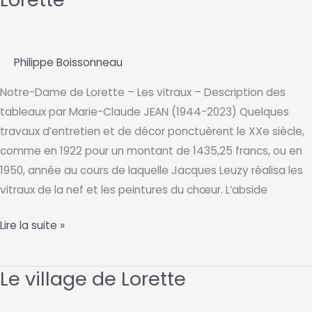
Philippe Boissonneau
Notre-Dame de Lorette – Les vitraux – Description des
tableaux par Marie-Claude JEAN (1944-2023) Quelques
travaux d’entretien et de décor ponctuèrent le XXe siècle,
comme en 1922 pour un montant de 1435,25 francs, ou en
1950, année au cours de laquelle Jacques Leuzy réalisa les
vitraux de la nef et les peintures du chœur. L‘abside
Les
Lire la suite »
vitraux
de
Le village de Lorette
Notre-
Dame-