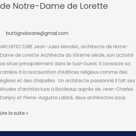
de Notre-Dame de Lorette
à
l’église
notre-
dame
buttignolorane@gmail.com
de
ARCHITECTURE Jean-Jules Mondet, architecte de Notre-
lorette
Dame de Lorette Architecte du XIXème siècle, son activité
en
se situe principalement dans le Sud-Ouest. Il consacre sa
gironde
carrière à la restauration d’édifices religieux comme des
églises et des chapelles. Un architecte passionné Il fait ses
études d’architecture à Bordeaux auprès de Jean-Charles
Danjoy et Pierre-Auguste Labbé, deux architectes issus
Jean-
Lire la suite »
Jules
Mondet