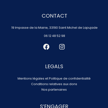
architecte
de
CONTACT
Notre-
Dame
19 Impasse de la Mairie, 33190 Saint Michel de Lapujade
de
Lorette
06 12 48 52 98
LEGALS
Mentions légales et Politique de confidentialité
Conditions relatives aux dons
Nos partenaires
S’ENGAGER