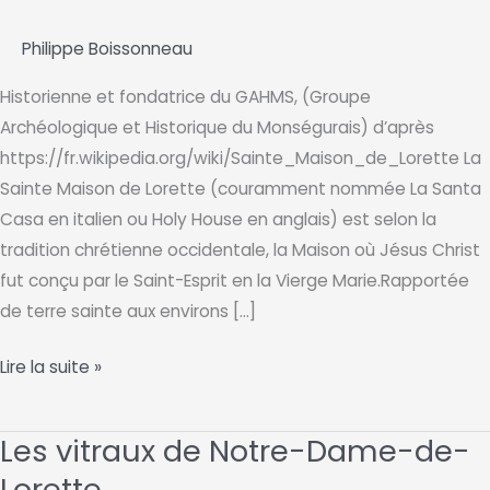
Philippe Boissonneau
Historienne et fondatrice du GAHMS, (Groupe
Archéologique et Historique du Monségurais) d’après
https://fr.wikipedia.org/wiki/Sainte_Maison_de_Lorette La
Sainte Maison de Lorette (couramment nommée La Santa
Casa en italien ou Holy House en anglais) est selon la
tradition chrétienne occidentale, la Maison où Jésus Christ
fut conçu par le Saint-Esprit en la Vierge Marie.Rapportée
de terre sainte aux environs […]
Origine
Lire la suite »
historique
de
Les vitraux de Notre-Dame-de-
Lorette
Lorette