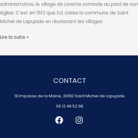
administrative, le village de Lorette somnole au pied de son
église. C’est en 1812 que fut créée la commune de Saint
Michel de Lapujade en réunissant les villages
Le
Lire la suite »
village
de
Lorette
CONTACT
19 Impasse de la Mairie, 33190 Saint Michel de Lapujade
06 12 48 52 98