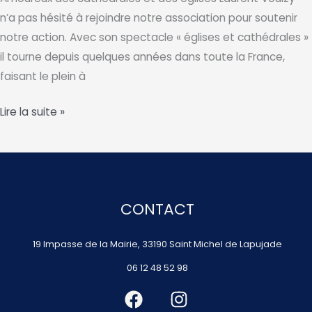
de
n’a pas hésité à rejoindre notre association pour soutenir
Lorette
notre action. Avec son spectacle « églises et cathédrales »
il tourne depuis quelques années dans toute la France,
faisant le plein à
Concert,
Lire la suite »
Laurent
Voulzy
CONTACT
19 Impasse de la Mairie, 33190 Saint Michel de Lapujade
06 12 48 52 98