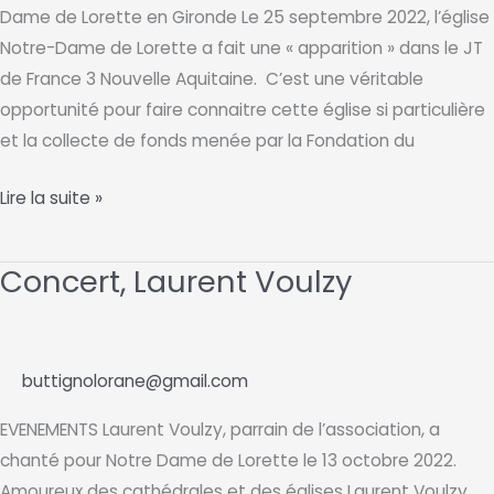
Dame de Lorette en Gironde Le 25 septembre 2022, l’église
Notre-Dame de Lorette a fait une « apparition » dans le JT
de France 3 Nouvelle Aquitaine. C’est une véritable
opportunité pour faire connaitre cette église si particulière
et la collecte de fonds menée par la Fondation du
Reportage
Lire la suite »
sur
France
Concert, Laurent Voulzy
3,
à
la
buttignolorane@gmail.com
découverte
de
EVENEMENTS Laurent Voulzy, parrain de l’association, a
Notre-
chanté pour Notre Dame de Lorette le 13 octobre 2022.
Dame
Amoureux des cathédrales et des églises Laurent Voulzy