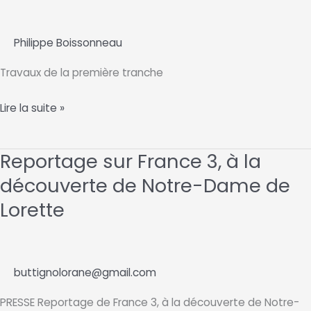
Dame
de
Philippe Boissonneau
Lorette
le
Travaux de la première tranche
1
février
Avancement
Lire la suite »
2026
des
travaux.
Reportage sur France 3, à la
découverte de Notre-Dame de
Lorette
buttignolorane@gmail.com
PRESSE Reportage de France 3, à la découverte de Notre-